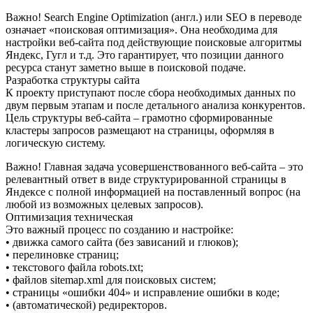
Важно! Search Engine Optimization (англ.) или SEO в переводе
означает «поисковая оптимизация». Она необходима для
настройки веб-сайта под действующие поисковые алгоритмы
Яндекс, Гугл и т.д. Это гарантирует, что позиции данного
ресурса станут заметно выше в поисковой подаче.
Разработка структуры сайта
К проекту приступают после сбора необходимых данных по
двум первым этапам и после детального анализа конкурентов.
Цель структуры веб-сайта – грамотно сформированные
кластеры запросов размещают на страницы, оформляя в
логическую систему.
Важно! Главная задача усовершенствованного веб-сайта – это
релевантный ответ в виде структурированной страницы в
Яндексе с полной информацией на поставленный вопрос (на
любой из возможных целевых запросов).
Оптимизация техническая
Это важный процесс по созданию и настройке:
• движка самого сайта (без зависаний и глюков);
• перелиновке страниц;
• текстового файла robots.txt;
• файлов sitemap.xml для поисковых систем;
• страницы «ошибки 404» и исправление ошибки в коде;
• (автоматической) редиректоров.