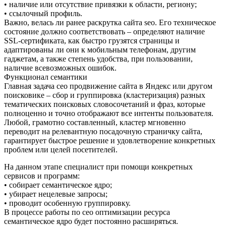
• наличие или отсутствие привязки к области, региону;
• ссылочный профиль.
Важно, велась ли ранее раскрутка сайта seo. Его техническое
состояние должно соответствовать – определяют наличие
SSL-сертификата, как быстро грузятся страницы и
адаптированы ли они к мобильным телефонам, другим
гаджетам, а также степень удобства, при пользовании,
наличие всевозможных ошибок.
Функционал семантики
Главная задача сео продвижение сайта в Яндекс или другом
поисковике – сбор и группировка (кластеризация) разных
тематических поисковых словосочетаний и фраз, которые
полноценно и точно отображают все интенты пользователя.
Любой, грамотно составленный, кластер мгновенно
переводит на релевантную посадочную страничку сайта,
гарантирует быстрое решение и удовлетворение конкретных
проблем или целей посетителей.
На данном этапе специалист при помощи конкретных
сервисов и программ:
• собирает семантическое ядро;
• убирает нецелевые запросы;
• проводит особенную группировку.
В процессе работы по сео оптимизации ресурса
семантическое ядро будет постоянно расширяться.