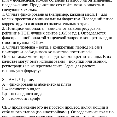
или у фриласнера, можно остановить выбор на оптимальных
предложениях. Продвижение сео сайта можно заказать в
следующих схемах:
1. Оплата фиксированная (например, каждый месяц) – для
малых проектов с минимальным бюджетом. Последний взнос
корректируется исходя из окончательных затрат.
2. Позиционная оплата – зависит от вывода ресурса на
рейтинг в ТОП лучших сайтов (10/5 и т.д.). Определяется
фиксированной оплатой за целевой запрос в конкретные дни
с достигнутым ТОПом.
3. Оплата трафика – когда в конкретный период на сайт
приходит «необходимое» количество посетителей.
Оплата также может производиться конкретно за лиды. В их
качестве могут быть использованы – покупки или звонки,
регистрация на конкретном сайте. Здесь для расчета
используют формулу:
S = A+ L * Lp где,
А – фиксированная абонентская плата
L – количество лидов
Lp – цена одного лида
S – стоимость тарифа.
СЕО продвижение это не простой процесс, включающий в
себя много этапов (по «настройкам»). Определить изначально
ориентировочную стоимость проекта можно только после